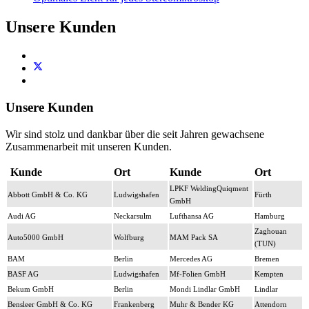
Unsere Kunden
Unsere Kunden
Wir sind stolz und dankbar über die seit Jahren gewachsene
Zusammenarbeit mit unseren Kunden.
Kunde
Ort
Kunde
Ort
LPKF WeldingQuiqment
Abbott GmbH & Co. KG
Ludwigshafen
Fürth
GmbH
Audi AG
Neckarsulm
Lufthansa AG
Hamburg
Zaghouan
Auto5000 GmbH
Wolfburg
MAM Pack SA
(TUN)
BAM
Berlin
Mercedes AG
Bremen
BASF AG
Ludwigshafen
Mf-Folien GmbH
Kempten
Bekum GmbH
Berlin
Mondi Lindlar GmbH
Lindlar
Bensleer GmbH & Co. KG
Frankenberg
Muhr & Bender KG
Attendorn