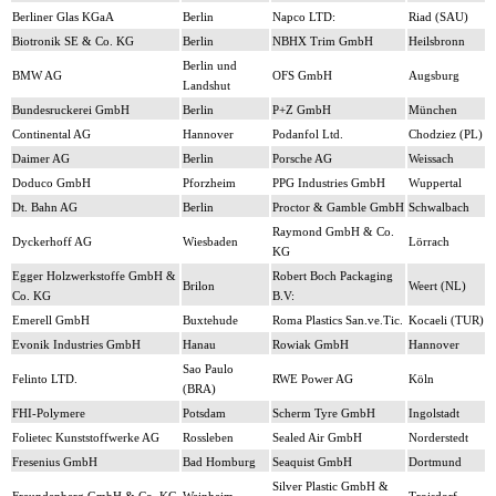
Berliner Glas KGaA
Berlin
Napco LTD:
Riad (SAU)
Biotronik SE & Co. KG
Berlin
NBHX Trim GmbH
Heilsbronn
Berlin und
BMW AG
OFS GmbH
Augsburg
Landshut
Bundesruckerei GmbH
Berlin
P+Z GmbH
München
Continental AG
Hannover
Podanfol Ltd.
Chodziez (PL)
Daimer AG
Berlin
Porsche AG
Weissach
Doduco GmbH
Pforzheim
PPG Industries GmbH
Wuppertal
Dt. Bahn AG
Berlin
Proctor & Gamble GmbH
Schwalbach
Raymond GmbH & Co.
Dyckerhoff AG
Wiesbaden
Lörrach
KG
Egger Holzwerkstoffe GmbH &
Robert Boch Packaging
Brilon
Weert (NL)
Co. KG
B.V:
Emerell GmbH
Buxtehude
Roma Plastics San.ve.Tic.
Kocaeli (TUR)
Evonik Industries GmbH
Hanau
Rowiak GmbH
Hannover
Sao Paulo
Felinto LTD.
RWE Power AG
Köln
(BRA)
FHI-Polymere
Potsdam
Scherm Tyre GmbH
Ingolstadt
Folietec Kunststoffwerke AG
Rossleben
Sealed Air GmbH
Norderstedt
Fresenius GmbH
Bad Homburg
Seaquist GmbH
Dortmund
Silver Plastic GmbH &