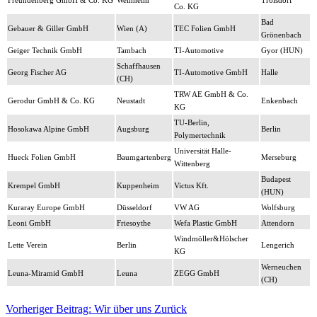
Freundenberg GmbH & Co. KG
Weinheim
Troisdorf
Co. KG
Bad
Gebauer & Giller GmbH
Wien (A)
TEC Folien GmbH
Grönenbach
Geiger Technik GmbH
Tambach
TI-Automotive
Gyor (HUN)
Schaffhausen
Georg Fischer AG
TI-Automotive GmbH
Halle
(CH)
TRW AE GmbH & Co.
Gerodur GmbH & Co. KG
Neustadt
Enkenbach
KG
TU-Berlin,
Hosokawa Alpine GmbH
Augsburg
Berlin
Polymertechnik
Universität Halle-
Hueck Folien GmbH
Baumgartenberg
Merseburg
Wittenberg
Budapest
Krempel GmbH
Kuppenheim
Victus Kft.
(HUN)
Kuraray Europe GmbH
Düsseldorf
VW AG
Wolfsburg
Leoni GmbH
Friesoythe
Wefa Plastic GmbH
Attendorn
Windmöller&Hölscher
Lette Verein
Berlin
Lengerich
KG
Werneuchen
Leuna-Miramid GmbH
Leuna
ZEGG GmbH
(CH)
Vorheriger Beitrag: Wir über uns
Zurück